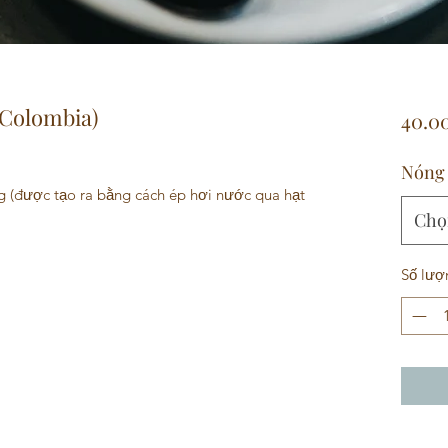
 Colombia)
40.0
Nóng 
g (được tạo ra bằng cách ép hơi nước qua hạt
Chọ
Số lượ