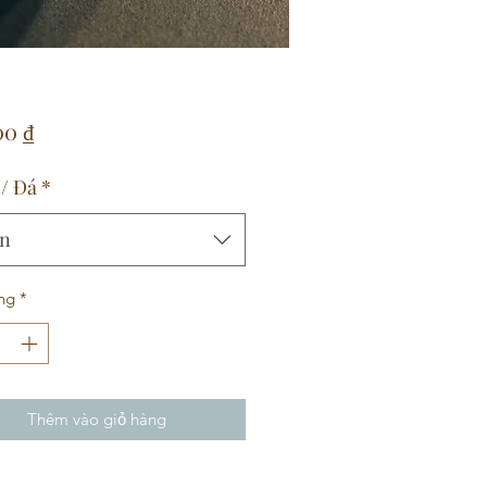
Giá
00 ₫
/ Đá
*
n
ng
*
Thêm vào giỏ hàng